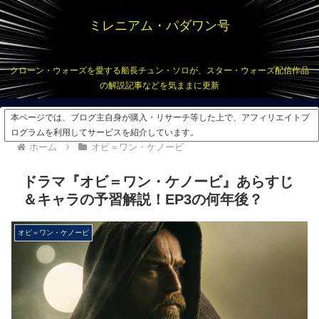
ミレニアム・パダワン号
クローン・ウォーズを愛する船長チュン・ソロが、スター・ウォーズ配信作品
の解説記事などを気ままに更新
本ページでは、ブログ主自身が購入・リサーチ等した上で、アフィリエイトプ
ログラムを利用してサービスを紹介しています。
ホーム
オビ＝ワン・ケノービ
ドラマ『オビ＝ワン・ケノービ』あらすじ
＆キャラの予習解説！EP3の何年後？
オビ＝ワン・ケノービ