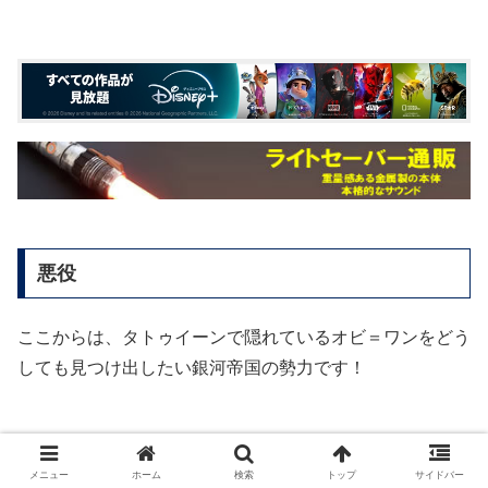
悪役
ここからは、タトゥイーンで隠れているオビ＝ワンをどう
しても見つけ出したい銀河帝国の勢力です！
ダース・ベイダー（ヘイデン・クリステンセン）
メニュー
ホーム
検索
トップ
サイドバー