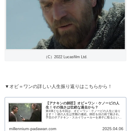
（C）2022 Lucasfilm Ltd.
▼オビ＝ワンの詳しい人生振り返りはこちらから！
【アナキンの師匠】オビ＝ワン・ケノービの人
生！その強さは壮絶な過去から？
第3弾となる今回は、オビ＝ワン・ケノービの人生に迫り
ます！！彼の人生は苦難の連続。師匠を目の前で殺され、
予言の子アナキン・スカイウォーカーを弟子に取るという
超重荷を背負う、というスーパーハードモードでジェダイ
ナイト人生をスタートさせるのですから...。
millennium-padawan.com
2025.04.06