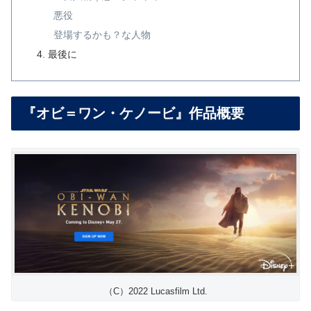
悪役
登場するかも？な人物
最後に
『オビ＝ワン・ケノービ』作品概要
（C）2022 Lucasfilm Ltd.