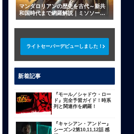
マンダロリアンの歴史を古代～新共
和国時代まで網羅解説｜ミソソー、
ダークセーバーの伝説とは？
ライトセーバーデビューしました！
新着記事
『モール／シャドウ・ロー
ド』完全予習ガイド！時系
列と関連作を網羅！
『キャシアン・アンドー』
シーズン2第10,11,12話 感