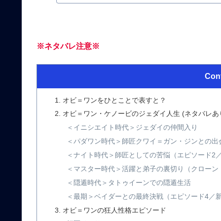
※ネタバレ注意※
Con
オビ＝ワンをひとことで表すと？
オビ＝ワン・ケノービのジェダイ人生 (ネタバレあ
＜イニシエイト時代＞ジェダイの仲間入り
＜パダワン時代＞師匠クワイ＝ガン・ジンとの出
＜ナイト時代＞師匠としての苦悩（エピソード2
＜マスター時代＞活躍と弟子の裏切り（クローン
＜隠遁時代＞タトゥイーンでの隠遁生活
＜最期＞ベイダーとの最終決戦（エピソード4／
オビ＝ワンの狂人性格エピソード