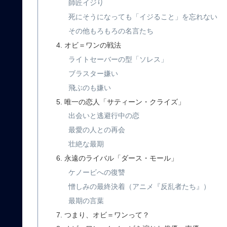
師匠イジり
死にそうになっても「イジること」を忘れない
その他もろもろの名言たち
オビ＝ワンの戦法
ライトセーバーの型「ソレス」
ブラスター嫌い
飛ぶのも嫌い
唯一の恋人「サティーン・クライズ」
出会いと逃避行中の恋
最愛の人との再会
壮絶な最期
永遠のライバル「ダース・モール」
ケノービへの復讐
憎しみの最終決着（アニメ『反乱者たち』）
最期の言葉
つまり、オビ＝ワンって？