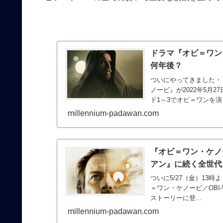
ドラマ『オビ＝ワン
何年後？
ついにやってきました・
ノービ』が2022年5月
ド1～3でオビ＝ワンを演じ
millennium-padawan.com
『オビ＝ワン・ケノ
アン』に続く全世代
ついに5/27（金）13時
＝ワン・ケノービ／OBI-
ストーリーに登...
millennium-padawan.com