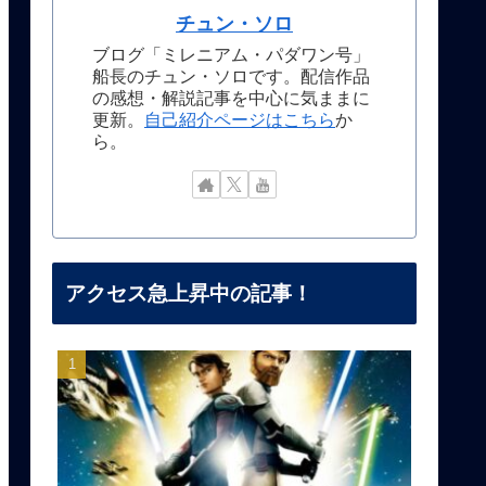
チュン・ソロ
ブログ「ミレニアム・パダワン号」
船長のチュン・ソロです。配信作品
の感想・解説記事を中心に気ままに
更新。
自己紹介ページはこちら
か
ら。
アクセス急上昇中の記事！