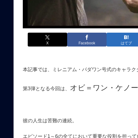
X
Facebook
はてブ
本記事では、ミレニアム・パダワン号式のキャラク
オビ＝ワン・ケノ
第3弾となる今回は、
彼の人生は苦難の連続。
エピソード1～6の全てにおいて重要な役割を担っ