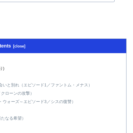
tents
り)
会いと別れ（エピソード1／ファントム・メナス）
／クローンの攻撃）
・ウォーズ～エピソード3／シスの復讐）
新たなる希望）