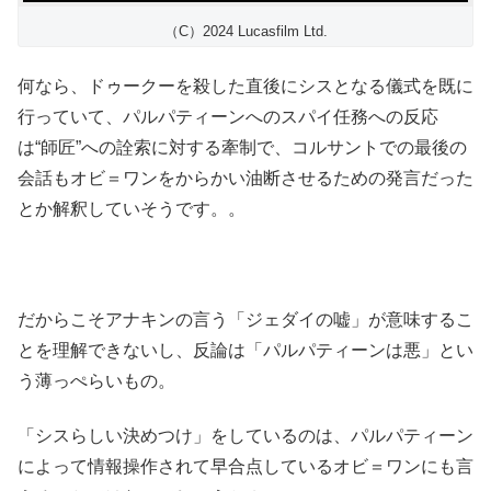
（C）2024 Lucasfilm Ltd.
何なら、ドゥークーを殺した直後にシスとなる儀式を既に
行っていて、パルパティーンへのスパイ任務への反応
は“師匠”への詮索に対する牽制で、コルサントでの最後の
会話もオビ＝ワンをからかい油断させるための発言だった
とか解釈していそうです。。
だからこそアナキンの言う「ジェダイの嘘」が意味するこ
とを理解できないし、反論は「パルパティーンは悪」とい
う薄っぺらいもの。
「シスらしい決めつけ」をしているのは、パルパティーン
によって情報操作されて早合点しているオビ＝ワンにも言