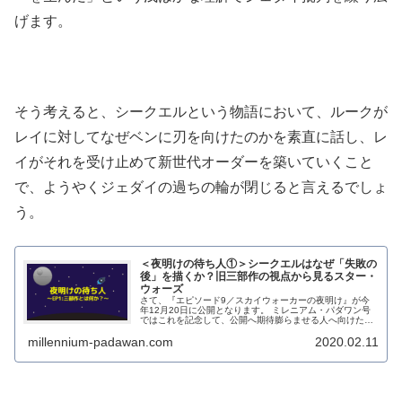
げます。
そう考えると、シークエルという物語において、ルークが
レイに対してなぜベンに刃を向けたのかを素直に話し、レ
イがそれを受け止めて新世代オーダーを築いていくこと
で、ようやくジェダイの過ちの輪が閉じると言えるでしょ
う。
＜夜明けの待ち人①＞シークエルはなぜ「失敗の
後」を描くか？旧三部作の視点から見るスター・
ウォーズ
さて、『エピソード9／スカイウォーカーの夜明け』が今
年12月20日に公開となります。 ミレニアム・パダワン号
ではこれを記念して、公開へ期待膨らませる人へ向けた特
集＜「夜明け」の待ち人＞シリーズをお贈り...
millennium-padawan.com
2020.02.11