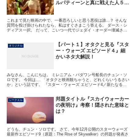
ルパティーンと真に戦えた人５
選！
これまで見た映画の中で、一番恐ろしいと思う悪役は誰...？ そんな
質問を投げ掛けられたなら、私はすぐさまこう答える。 ダース・シ
ディアス一択。 だって、こいつ一代でジェダイ・オーダー壊滅させ
ましたからね。 1000年に渡って政府お墨付きで銀...
【パート１】オタクと見る『スタ
オリジナル
ー・ウォーズ エピソード４』細
かいネタ大解説！
みなさん、こんにちは。 ミレニアム・パダワン号船長のチュン・ソ
ロです。 今回は.... 「オタクと映画観ちゃうと、どれくらいうるさい
か」という話です。 『スター・ウォーズ エピソード4／新たなる希
望』の豆知識、他作品との関わり、イースターエ...
邦題タイトル『スカイウォーカー
シークエル
の夜明け』考察！隠された意味と
は？
どうも、チュン・ソロです。 さて、今年12月公開のスターウォーズ
最新作エピソード9（原題：The Rise of Skywalker）の邦題が発表さ