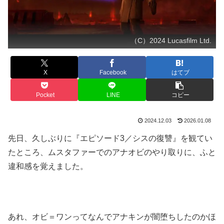
（C）2024 Lucasfilm Ltd.
X
Facebook
はてブ
Pocket
LINE
コピー
2024.12.03
2026.01.08
先日、久しぶりに『エピソード3／シスの復讐』を観てい
たところ、ムスタファーでのアナオビのやり取りに、ふと
違和感を覚えました。
あれ、オビ＝ワンってなんでアナキンが闇堕ちしたのかほ