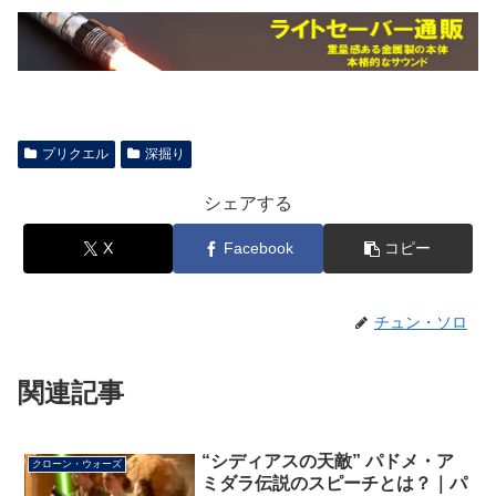
プリクエル
深掘り
シェアする
X
Facebook
コピー
チュン・ソロ
関連記事
“シディアスの天敵” パドメ・ア
クローン・ウォーズ
ミダラ伝説のスピーチとは？｜パ