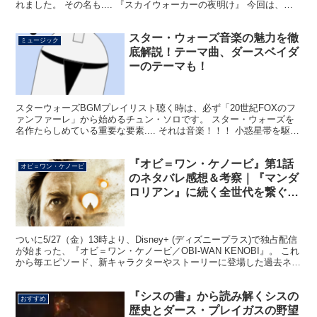
れました。 その名も.... 『スカイウォーカーの夜明け』 今回は、こ
の邦題タイトルについて...
スター・ウォーズ音楽の魅力を徹
ミュージック
底解説！テーマ曲、ダースベイダ
ーのテーマも！
スターウォーズBGMプレイリスト聴く時は、必ず「20世紀FOXのフ
ァンファーレ」から始めるチュン・ソロです。 スター・ウォーズを
名作たらしめている重要な要素.... それは音楽！！！ 小惑星帯を駆け
抜けるファルコン号の疾走も、知性溢れるヨー...
『オビ＝ワン・ケノービ』第1話
オビ＝ワン・ケノービ
のネタバレ感想＆考察｜『マンダ
ロリアン』に続く全世代を繋ぐ神
作誕生
ついに5/27（金）13時より、Disney+ (ディズニープラス)で独占配信
が始まった、『オビ＝ワン・ケノービ／OBI-WAN KENOBI』。 これ
から毎エピソード、新キャラクターやストーリーに登場した過去ネタ
を解説していきます！ 今回...
『シスの書』から読み解くシスの
おすすめ
歴史とダース・プレイガスの野望