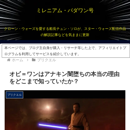
ミレニアム・パダワン号
クローン・ウォーズを愛する船長チュン・ソロが、スター・ウォーズ配信作品
の解説記事などを気ままに更新
本ページでは、ブログ主自身が購入・リサーチ等した上で、アフィリエイトプ
ログラムを利用してサービスを紹介しています。
ホーム
プリクエル
オビ＝ワンはアナキン闇堕ちの本当の理由
をどこまで知っていたか？
プリクエル