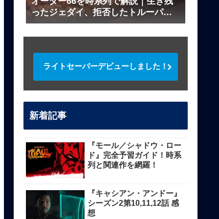
オーダー66を時系列で解説｜生き残
ったジェダイ、拒否したトルーパー
は？
ライトセーバーデビューしました！
新着記事
『モール／シャドウ・ロー
ド』完全予習ガイド！時系
列と関連作を網羅！
『キャシアン・アンドー』
シーズン2第10,11,12話 感
想