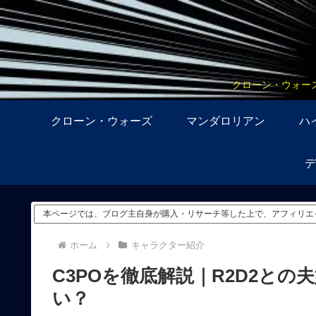
クローン・ウォー
クローン・ウォーズ
マンダロリアン
ハ
デ
本ページでは、ブログ主自身が購入・リサーチ等した上で、アフィリエ
ホーム
キャラクター紹介
C3POを徹底解説｜R2D2と
い？