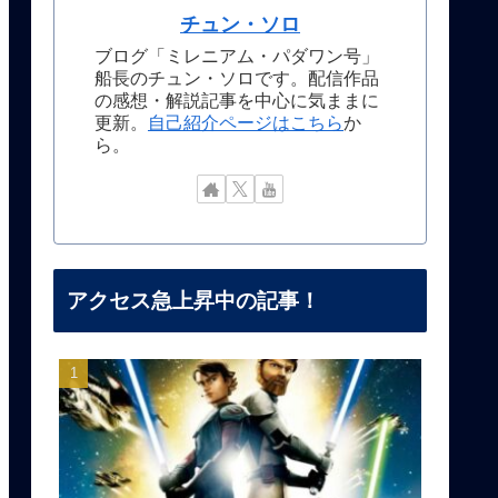
チュン・ソロ
ブログ「ミレニアム・パダワン号」
船長のチュン・ソロです。配信作品
の感想・解説記事を中心に気ままに
更新。
自己紹介ページはこちら
か
ら。
アクセス急上昇中の記事！