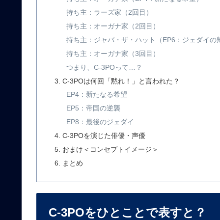
持ち主：ラーズ家（2回目）
持ち主：オーガナ家（2回目）
持ち主：ジャバ・ザ・ハット（EP6：ジェダイの
持ち主：オーガナ家（3回目）
つまり、C-3POって…？
C-3POは何回「黙れ！」と言われた？
EP4：新たなる希望
EP5：帝国の逆襲
EP8：最後のジェダイ
C-3POを演じた俳優・声優
おまけ＜コンセプトイメージ＞
まとめ
C-3POをひとことで表すと？