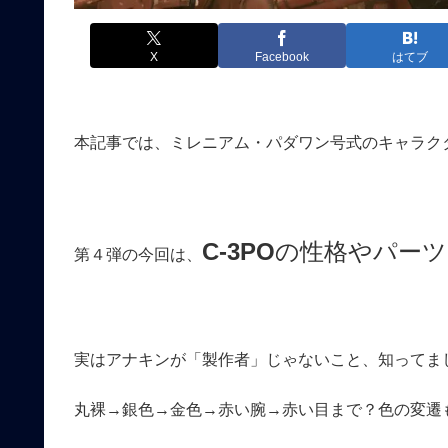
X
Facebook
はてブ
本記事では、ミレニアム・パダワン号式のキャラク
C-3PO
の性格やパーツ
第４弾の今回は、
実はアナキンが「製作者」じゃないこと、知ってま
丸裸→銀色→金色→赤い腕→赤い目まで？色の変遷