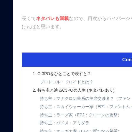
長くて
ネタバレも満載
なので、目次からハイパージ
ければと思います。
Con
C-3POをひとことで表すと？
プロトコル・ドロイドとは？
持ち主と辿るC3POの人生 (ネタバレあり)
持ち主：マナクロン星系の主席交渉者？（ファン
持ち主：スカイウォーカー家（EP1：ファントム
持ち主：ラーズ家（EP2：クローンの攻撃）
持ち主：パドメ・アミダラ
持ち主：オーガナ家（EP4：新たなる希望）