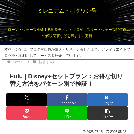
ミレニアム・パダワン号
クローン・ウォーズを愛する船長チュン・ソロが、スター・ウォーズ配信作品
の解説記事などを気ままに更新
本ページでは、ブログ主自身が購入・リサーチ等した上で、アフィリエイトプ
ログラムを利用してサービスを紹介しています。
ホーム
おすすめ
Hulu | Disney+セットプラン：お得な切り
替え方法をパターン別で検証！
X
Facebook
はてブ
Pocket
LINE
コピー
2023.07.15
2026.05.08