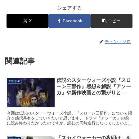
シェアする
X
Facebook
コピー
チュン・ソロ
関連記事
伝説のスターウォーズ小説『スロ
おすすめ
ーン三部作』感想＆解説『アソー
カ』や新作映画との繋がりと
は…？
今回は伝説のスター・ウォーズ小説、『スローン三部作』について紹
介＆感想共有をしていきたいと思います。 ドラマ『アソーカ』の前
に読み終わりたかったのですが、読むの同時進行になってしまいまし
た。。 でも、めちゃくちゃおもしろかったですね。 リア...
「スカイウォーカーの夜明け」を
おすすめ