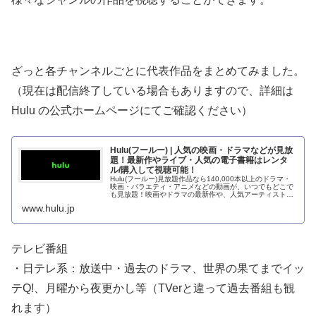
ざっと各チャンネルごとに代表作品をまとめてみました。
（現在は配信終了している場合もありますので、詳細は
Hulu の公式ホームページにてご確認ください）
Hulu(フールー) | 人気の映画・ドラマなどが見放
題！最新作やライブ・人気の電子書籍はレンタ
ル/購入して視聴可能！
Hulu(フールー)見放題作品なら140,000本以上のドラマ・
映画・バラエティ・アニメなどの動画が、いつでもどこで
も見放題！映画やドラマの最新作や、人気アーティストの
ライブはレンタル/購入してお楽し...
www.hulu.jp
テレビ番組
・日テレ系：放送中・過去のドラマ、世界の果てまでイッ
テQ!、月曜から夜更かし等（TVerと違って過去番組も観
れます）