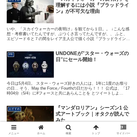
理解するには小説『ブラッドライ
ン』が不可欠な理由
いや、「スカイウォーカーの夜明け」を観てから１日。。 ↓こんな感
想・考察書いてたんですが、ぶつくさ言ってたんですが、、 ふと、
エピソード６と７の間をレイア主人公で描く小説『ブラッドライン』
で読んだ内容が、ぶわあぁぁぁって込み上がってきたんで...
UNDONEが”スター・ウォーズの
PR
日”にセール開始！
今日は5月4日。 スター・ウォーズ好きの人には、1年に1度のお祭り
の日... そう、May the Force／Fourthの日だから！！！ 公式は、「17
時04分（5/4）に#フォースと共にあらんことを とツイートしよ
う！」と呼び掛けてい...
『マンダロリアン』シーズン1 公
おすすめ
式アートブック｜オタクが読んで
みた
メニュー
ホーム
検索
トップ
サイドバー