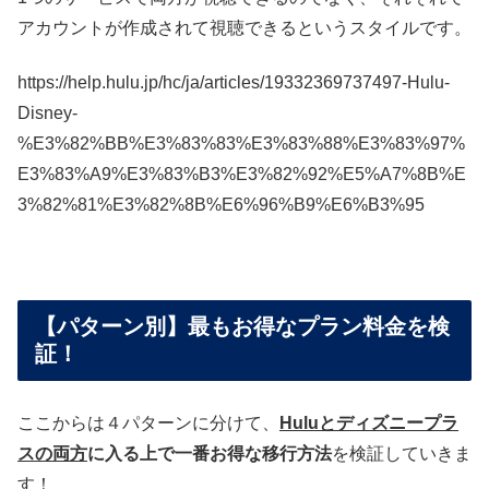
アカウントが作成されて視聴できるというスタイルです。
https://help.hulu.jp/hc/ja/articles/19332369737497-Hulu-
Disney-
%E3%82%BB%E3%83%83%E3%83%88%E3%83%97%
E3%83%A9%E3%83%B3%E3%82%92%E5%A7%8B%E
3%82%81%E3%82%8B%E6%96%B9%E6%B3%95
【パターン別】最もお得なプラン料金を検
証！
ここからは４パターンに分けて、
Huluとディズニープラ
スの両方
に入る上で一番お得な移行方法
を検証していきま
す！