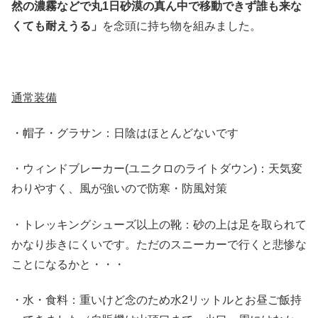
然の濃霧などで丸1日砂漠の真ん中で移動できず誰も来な
くても耐えうる」
を念頭に持ち物を組みました。
通常装備
・帽子・グラサン：日陰はほとんどないです
・ウィンドブレーカー(ユニクロのライトダウン)：天気変
わりやすく、風が強いので防寒・防風対策
・トレッキングシューズ以上の靴：砂の上は足を取られて
かなり歩きにくいです。ただのスニーカーで行くと悲惨な
ことになるかと・・・
・水・食料：重いけど念のため水2リットルとお昼ご飯持