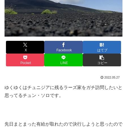
X
Facebook
はてブ
Pocket
LINE
コピー
2022.05.27
ゆくゆくはチュニジアに残るラーズ家をガチ訪問したいと
思ってるチュン・ソロです。
先日まとまった有給が取れたので決行しようと思ったので