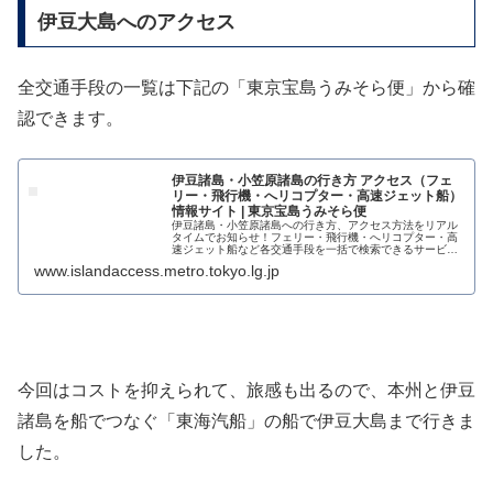
伊豆大島へのアクセス
全交通手段の一覧は下記の「東京宝島うみそら便」から確
認できます。
伊豆諸島・小笠原諸島の行き方 アクセス（フェ
リー・飛行機・へリコプター・高速ジェット船）
情報サイト | 東京宝島うみそら便
伊豆諸島・小笠原諸島への行き方、アクセス方法をリアル
タイムでお知らせ！フェリー・飛行機・へリコプター・高
速ジェット船など各交通手段を一括で検索できるサービス
です。
www.islandaccess.metro.tokyo.lg.jp
今回はコストを抑えられて、旅感も出るので、本州と伊豆
諸島を船でつなぐ「東海汽船」の船で伊豆大島まで行きま
した。