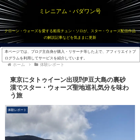
ミレニアム・パダワン号
クローン・ウォーズを愛する船長チュン・ソロが、スター・ウォーズ配信作品
の解説記事などを気ままに更新
本ページでは、ブログ主自身が購入・リサーチ等した上で、アフィリエイトプ
ログラムを利用してサービスを紹介しています。
ホーム
体験レポート
東京にタトゥイーン出現⁉︎伊豆大島の裏砂
漠でスター・ウォーズ聖地巡礼気分を味わ
う旅
体験レポート