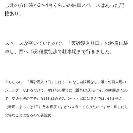
し北の方に確か2〜4台くらいの駐車スペースはあった記
憶あり。
スペースが空いていたので、「裏砂漠入り口」の路肩に駐
車し、西へ15分程度徒歩で駐車場まで行きました。
※ちなみに…「裏砂漠入り口」にはトイレなし自販機なし、唯一対噴火用の
シェルターがあるだけで、挙げ句の果てには圏外(楽天モバイル&au回線)なの
で、交通手段のアテがなければ通過スポット・出口に選んではいけません。
（時期によっては1日に数本程度ですがバス通ってるみたいですが、逃したら
悲惨なことになるので要注意）