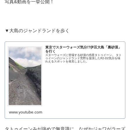
写真&動画を一挙公開！
▼大島のジャンドランドを歩く
東京でスターウォーズ気分!?伊豆大島「裏砂漠」
を行く
スターウォーズに登場する砂漠の惑星タトゥイーン。 タト
ゥイーンのジャンドランド荒野を放浪したR2-D2気分を味
わえるスポットを発見しました。
www.youtube.com
タトゥイーンみが強めで無意識に、なぜかジャワがラーズ