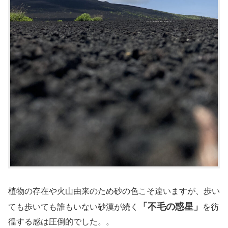
植物の存在や火山由来のため砂の色こそ違いますが、歩い
「不毛の惑星」
ても歩いても誰もいない砂漠が続く
を彷
徨する感は圧倒的でした。。