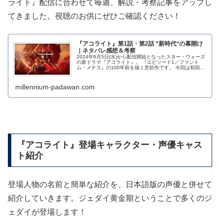
ライト』配信に合わせて毎週、解説・考察記事をアップし
てきました。視聴のお供にぜひご確認ください！
『アコライト』第1話・第2話 ”新時代“の幕開け
｜ネタバレ感想＆考察
2024年6月5日(水)から配信開始となったスター・ウォーズ
の新ドラマ『アコライト』。 『エピソード1／ファント
ム・メナス』の100年前を描く意欲作です。 今回は初回配
信された第1話と第2話について、...
millennium-padawan.com
『アコライト』登場キャラクター・声優キャス
ト紹介
登場人物の名前と簡単な紹介を、日本語版の声優と併せて
紹介していきます。ジェダイ黄金期ということで多くのジ
ェダイが登場します！