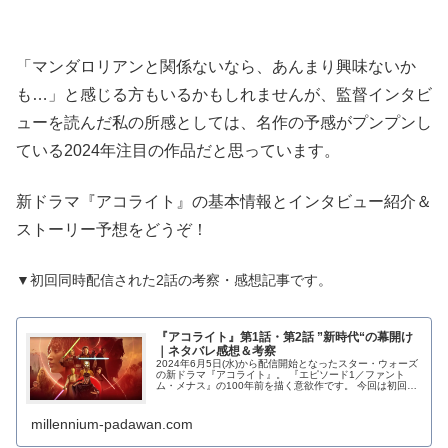
「マンダロリアンと関係ないなら、あんまり興味ないか
も…」と感じる方もいるかもしれませんが、監督インタビ
ューを読んだ私の所感としては、名作の予感がプンプンし
ている2024年注目の作品だと思っています。
新ドラマ『アコライト』の基本情報とインタビュー紹介＆
ストーリー予想をどうぞ！
▼初回同時配信された2話の考察・感想記事です。
『アコライト』第1話・第2話 ”新時代“の幕開け
｜ネタバレ感想＆考察
2024年6月5日(水)から配信開始となったスター・ウォーズ
の新ドラマ『アコライト』。 『エピソード1／ファント
ム・メナス』の100年前を描く意欲作です。 今回は初回配
信された第1話と第2話について、...
millennium-padawan.com