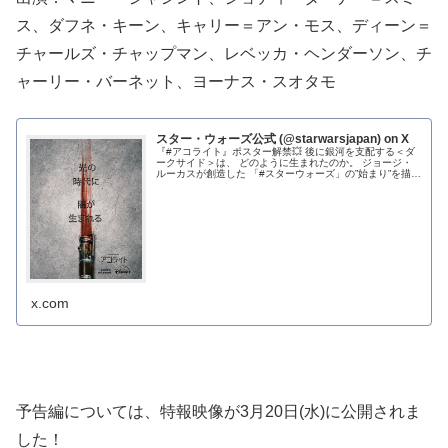
ス、ダフネ・キーン、キャリー＝アン・モス、ディーン＝
チャールズ・チャップマン、レベッカ・ヘンダーソン、チ
ャーリー・バーネット、ヨーナス・スオタモ
スター・ウォーズ公式 (@starwarsjapan) on X
『#アコライト』ポスター解禁💥 後に銀河を支配する＜ダ
ークサイド＞は、 どのように生まれたのか。 ジョージ・
ルーカスが創造した 「#スターウォーズ」の”始まり”を描く
オリジナルドラマシリーズ 6/5...
x.com
予告編については、特報映像が3月20日(水)に公開されま
した！