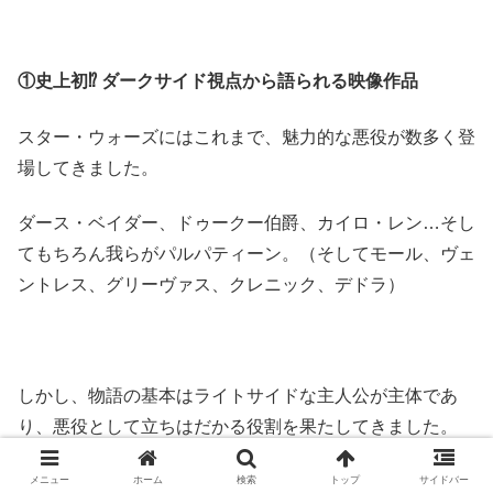
①史上初⁉ ダークサイド視点から語られる映像作品
スター・ウォーズにはこれまで、魅力的な悪役が数多く登
場してきました。
ダース・ベイダー、ドゥークー伯爵、カイロ・レン…そし
てもちろん我らがパルパティーン。（そしてモール、ヴェ
ントレス、グリーヴァス、クレニック、デドラ）
しかし、物語の基本はライトサイドな主人公が主体であ
り、悪役として立ちはだかる役割を果たしてきました。
彼らの素性や信念が垣間見れることがあっても、主人公に
メニュー
ホーム
検索
トップ
サイドバー