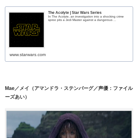
The Acolyte | Star Wars Series
In The Acolyte, an investigation into a shocking crime
spree pits a Jedi Master against a dangerous ...
www.starwars.com
Mae／メイ（アマンドラ・ステンバーグ／声優：ファイル
ーズあい）