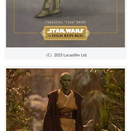
（C）2023 Lucasfilm Ltd.