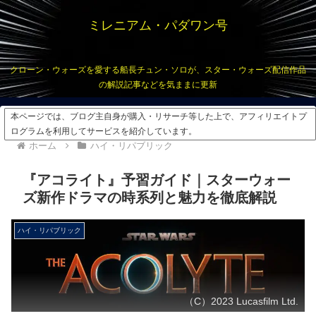
ミレニアム・パダワン号
クローン・ウォーズを愛する船長チュン・ソロが、スター・ウォーズ配信作品
の解説記事などを気ままに更新
本ページでは、ブログ主自身が購入・リサーチ等した上で、アフィリエイトプ
ログラムを利用してサービスを紹介しています。
ホーム
ハイ・リパブリック
『アコライト』予習ガイド｜スターウォー
ズ新作ドラマの時系列と魅力を徹底解説
ハイ・リパブリック
（C）2023 Lucasfilm Ltd.