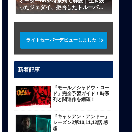
オーダー66を時系列で解説｜生き残
ったジェダイ、拒否したトルーパー
は？
ライトセーバーデビューしました！
新着記事
『モール／シャドウ・ロー
ド』完全予習ガイド！時系
列と関連作を網羅！
『キャシアン・アンドー』
シーズン2第10,11,12話 感
想