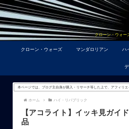
クローン・ウォー
クローン・ウォーズ
マンダロリアン
ハ
デ
本ページでは、ブログ主自身が購入・リサーチ等した上で、アフィリエ
ホーム
ハイ・リパブリック
【アコライト】イッキ見ガイド 
品