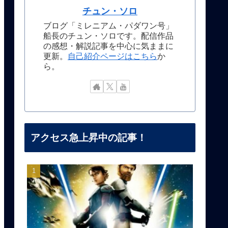
チュン・ソロ
ブログ「ミレニアム・パダワン号」
船長のチュン・ソロです。配信作品
の感想・解説記事を中心に気ままに
更新。
自己紹介ページはこちら
か
ら。
アクセス急上昇中の記事！