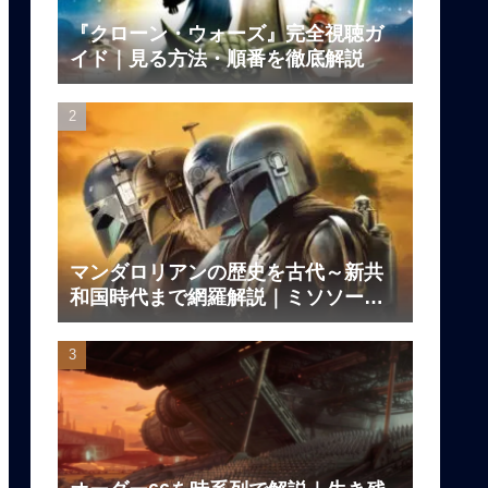
『クローン・ウォーズ』完全視聴ガ
イド｜見る方法・順番を徹底解説
マンダロリアンの歴史を古代～新共
和国時代まで網羅解説｜ミソソー、
ダークセーバーの伝説とは？