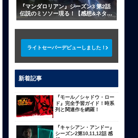
『マンダロリアン』シーズン3 第2話
伝説のミソソー現る！【感想&ネタバ
レ解説】
ライトセーバーデビューしました！
新着記事
『モール／シャドウ・ロー
ド』完全予習ガイド！時系
列と関連作を網羅！
『キャシアン・アンドー』
シーズン2第10,11,12話 感