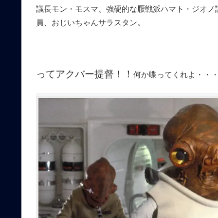
議長モン・モスマ、強硬的な厭戦派ハマト・ジオノ
員、おじいちゃんサラスタン。
ってアクバー提督！！
何か喋ってくれよ・・