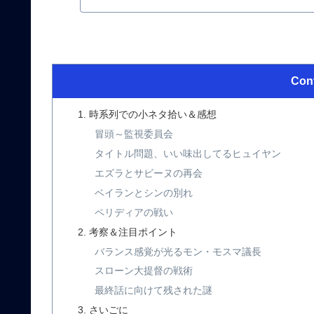
Con
時系列での小ネタ拾い＆感想
冒頭～監視委員会
タイトル問題、いい味出してるヒュイヤン
エズラとサビーヌの再会
ベイランとシンの別れ
ペリディアの戦い
考察＆注目ポイント
バランス感覚が光るモン・モスマ議長
スローン大提督の戦術
最終話に向けて残された謎
さいごに