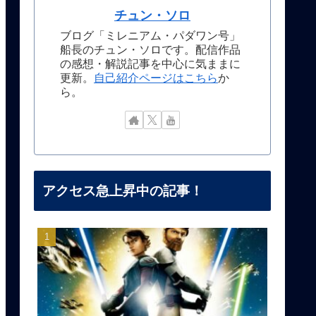
チュン・ソロ
ブログ「ミレニアム・パダワン号」
船長のチュン・ソロです。配信作品
の感想・解説記事を中心に気ままに
更新。
自己紹介ページはこちら
か
ら。
アクセス急上昇中の記事！