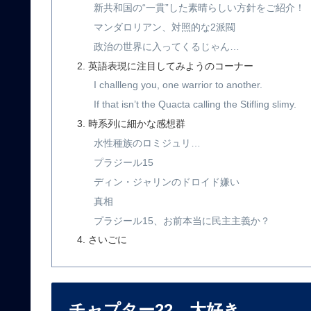
新共和国の“一貫”した素晴らしい方針をご紹介！
マンダロリアン、対照的な2派閥
政治の世界に入ってくるじゃん…
英語表現に注目してみようのコーナー
I challleng you, one warrior to another.
If that isn’t the Quacta calling the Stifling slimy.
時系列に細かな感想群
水性種族のロミジュリ…
プラジール15
ディン・ジャリンのドロイド嫌い
真相
プラジール15、お前本当に民主主義か？
さいごに
チャプター22、大好き…