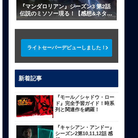
『マンダロリアン』シーズン3 第2話
伝説のミソソー現る！【感想&ネタバ
レ解説】
ライトセーバーデビューしました！
新着記事
『モール／シャドウ・ロー
ド』完全予習ガイド！時系
列と関連作を網羅！
『キャシアン・アンドー』
シーズン2第10,11,12話 感