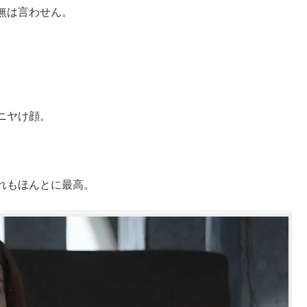
無は言わせん。
ニヤけ顔。
れもほんとに最高。