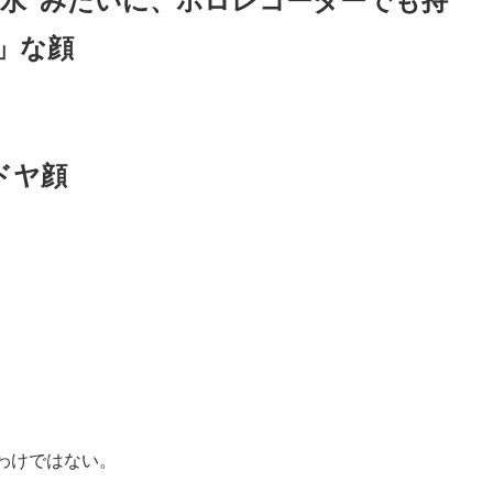
の水”みたいに、ホロレコーダーでも持
」な顔
ドヤ顔
わけではない。