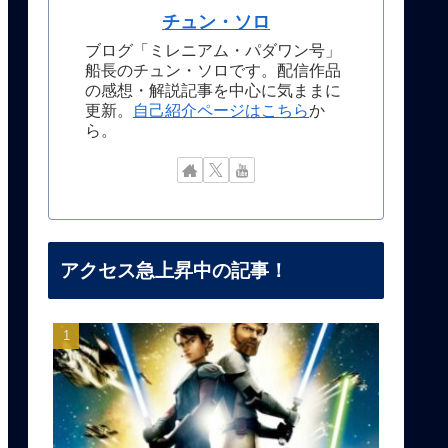
チュン・ソロ
ブログ「ミレニアム・パダワン号」
船長のチュン・ソロです。配信作品
の感想・解説記事を中心に気ままに
更新。
自己紹介ページはこちら
か
ら。
アクセス急上昇中の記事！