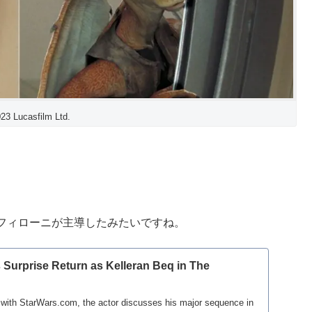
 Lucasfilm Ltd.
フィローニが主導したみたいですね。
Surprise Return as Kelleran Beq in The
w with StarWars.com, the actor discusses his major sequence in