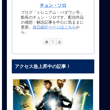
チュン・ソロ
ブログ「ミレニアム・パダワン号」
船長のチュン・ソロです。配信作品
の感想・解説記事を中心に気ままに
更新。
自己紹介ページはこちら
か
ら。
アクセス急上昇中の記事！