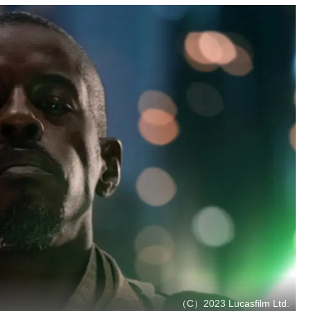
（C）2023 Lucasfilm Ltd.