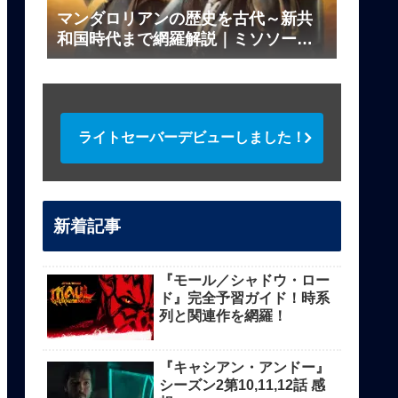
マンダロリアンの歴史を古代～新共
和国時代まで網羅解説｜ミソソー、
ダークセーバーの伝説とは？
ライトセーバーデビューしました！
新着記事
『モール／シャドウ・ロー
ド』完全予習ガイド！時系
列と関連作を網羅！
『キャシアン・アンドー』
シーズン2第10,11,12話 感