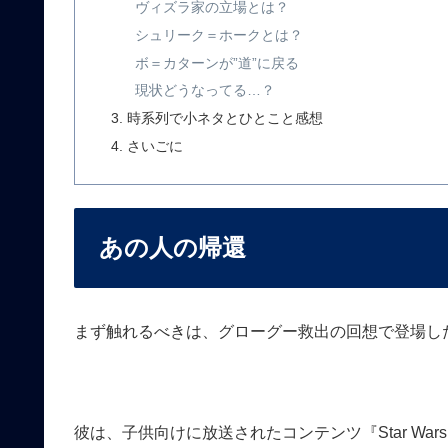
ヴィズラ家の立場とは？
シュリーク＝ホークとは？
ボ＝カターンが”道”に戻る
現状どうなってる…？
時系列で小ネタとひとこと感想
さいごに
あの人の帰還
まず触れるべきは、グローグー救出の回想で登場し
彼は、子供向けに放送されたコンテンツ『Star Wars: Jed