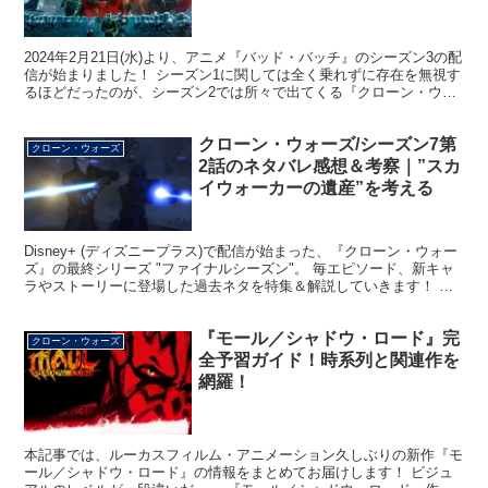
2024年2月21日(水)より、アニメ『バッド・バッチ』のシーズン3の配
信が始まりました！ シーズン1に関しては全く乗れずに存在を無視す
るほどだったのが、シーズン2では所々で出てくる『クローン・ウォ
ーズ』の後継エピソードに心打たれまくりまし...
クローン・ウォーズ/シーズン7第
クローン・ウォーズ
2話のネタバレ感想＆考察｜”スカ
イウォーカーの遺産”を考える
Disney+ (ディズニープラス)で配信が始まった、『クローン・ウォー
ズ』の最終シリーズ "ファイナルシーズン"。 毎エピソード、新キャ
ラやストーリーに登場した過去ネタを特集＆解説していきます！ 今
回は第2話「エコーの呼ぶ声（Distan...
『モール／シャドウ・ロード』完
クローン・ウォーズ
全予習ガイド！時系列と関連作を
網羅！
本記事では、ルーカスフィルム・アニメーション久しぶりの新作『モ
ール／シャドウ・ロード』の情報をまとめてお届けします！ ビジュ