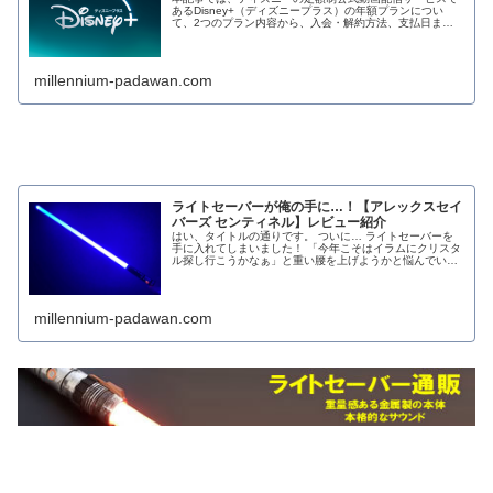
あるDisney+（ディズニープラス）の年額プランについ
て、2つのプラン内容から、入会・解約方法、支払日まで
徹底解説します！ また、ディズニープラス…
millennium-padawan.com
ライトセーバーが俺の手に…！【アレックスセイ
バーズ センティネル】レビュー紹介
はい、タイトルの通りです。 ついに… ライトセーバーを
手に入れてしまいました！ 「今年こそはイラムにクリスタ
ル探し行こうかなぁ」と重い腰を上げようかと悩んでいた
ところ、なんとライトセーバースタイルさん…
millennium-padawan.com