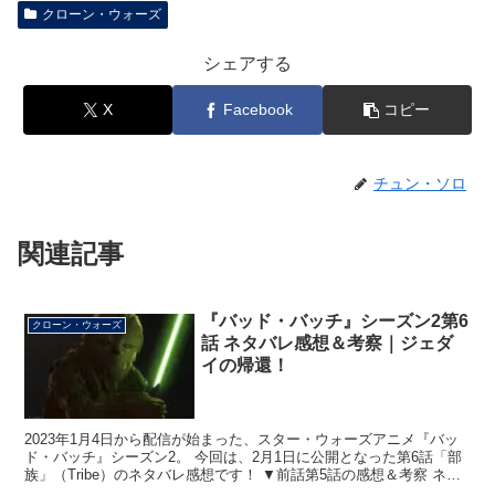
クローン・ウォーズ
シェアする
X
Facebook
コピー
チュン・ソロ
関連記事
『バッド・バッチ』シーズン2第6
クローン・ウォーズ
話 ネタバレ感想＆考察｜ジェダ
イの帰還！
2023年1月4日から配信が始まった、スター・ウォーズアニメ『バッ
ド・バッチ』シーズン2。 今回は、2月1日に公開となった第6話「部
族」（Tribe）のネタバレ感想です！ ▼前話第5話の感想＆考察 ネタ
バレ感想 圧倒的な映像美と…不気味なウ...