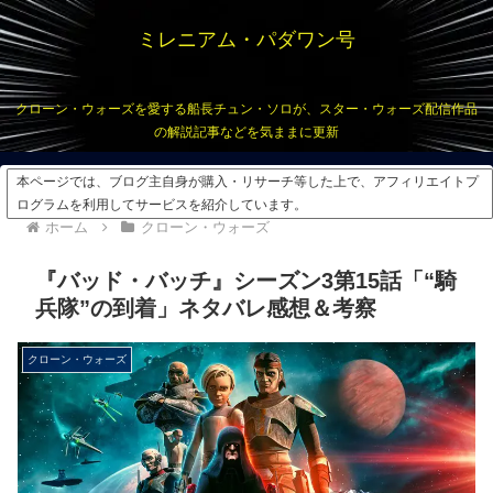
ミレニアム・パダワン号
クローン・ウォーズを愛する船長チュン・ソロが、スター・ウォーズ配信作品
の解説記事などを気ままに更新
本ページでは、ブログ主自身が購入・リサーチ等した上で、アフィリエイトプ
ログラムを利用してサービスを紹介しています。
ホーム
クローン・ウォーズ
『バッド・バッチ』シーズン3第15話「“騎
兵隊”の到着」ネタバレ感想＆考察
クローン・ウォーズ