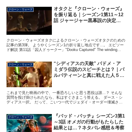
オタクと『クローン・ウォーズ』
クローン・ウォーズ
を振り返る｜シーズン1第11～12
話 ジャージャー黒幕説の決定的
な証拠が…？
クローン・ウォーズオタクによるクローン・ウォーズオタクのための
記事の第3弾。 ようやくシーズン1の折り返し地点です...。 エピソー
ド解説 第11話「囚人ドゥークー」"Dooku Captured" The winding
path to ...
“シディアスの天敵” パドメ・ア
クローン・ウォーズ
ミダラ伝説のスピーチとは？｜パ
ルパティーンと真に戦えた人５
選！
これまで見た映画の中で、一番恐ろしいと思う悪役は誰...？ そんな
質問を投げ掛けられたなら、私はすぐさまこう答える。 ダース・シ
ディアス一択。 だって、こいつ一代でジェダイ・オーダー壊滅させ
ましたからね。 1000年に渡って政府お墨付きで銀...
『バッド・バッチ』シーズン3第1
クローン・ウォーズ
～3話 オメガの行動がもたらした
結果とは…？ネタバレ感想＆考察