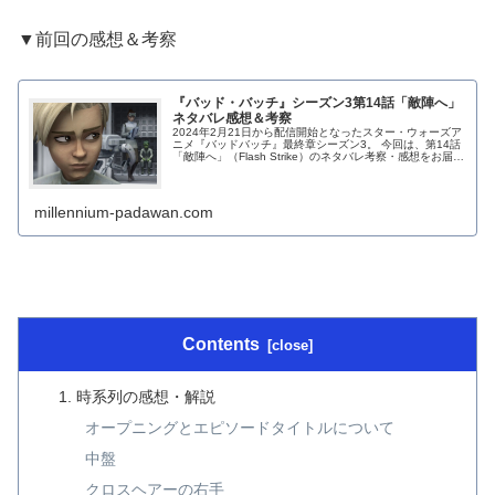
▼前回の感想＆考察
『バッド・バッチ』シーズン3第14話「敵陣へ」
ネタバレ感想＆考察
2024年2月21日から配信開始となったスター・ウォーズア
ニメ『バッドバッチ』最終章シーズン3。 今回は、第14話
「敵陣へ」（Flash Strike）のネタバレ考察・感想をお届け
します。 いよいよク...
millennium-padawan.com
Contents
時系列の感想・解説
オープニングとエピソードタイトルについて
中盤
クロスヘアーの右手