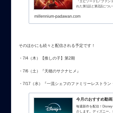
『エピソード1／ファン
れた第1話と第2話について
millennium-padawan.com
そのほかにも続々と配信される予定です！
・7/4（木）【推しの子】第2期
・7/6（土）『天穂のサクナヒメ』
・7/17（水）『一流シェフのファミリーレストラン 
今月のおすすめ動画ラ
毎週新作を配信！Disne
介します。ディズニー、