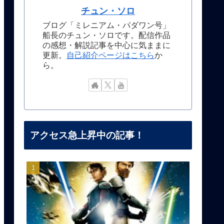
チュン・ソロ
ブログ「ミレニアム・パダワン号」
船長のチュン・ソロです。配信作品
の感想・解説記事を中心に気ままに
更新。
自己紹介ページはこちら
か
ら。
アクセス急上昇中の記事！