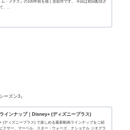
トム・メナス』の100年前を描く意欲作です。 今回は初回配信さ
、...
シーズン3』
インナップ｜Disney+ (ディズニープラス)
y+ (ディズニープラス) で楽しめる最新動画ラインナップをご紹
ピクサー、マーベル、スター・ウォーズ、ナショナル ジオグラ