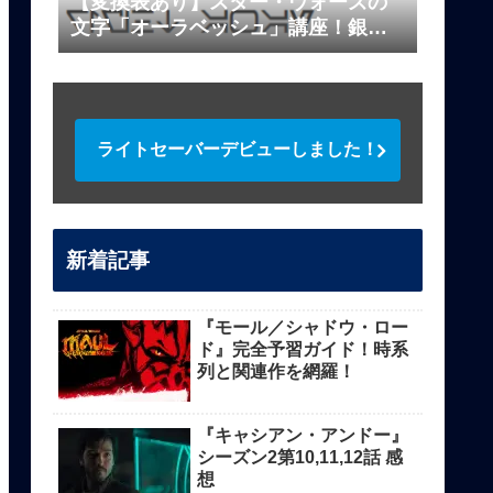
【変換表あり】スター・ウォーズの
文字「オーラベッシュ」講座！銀河
標準文字を解説
ライトセーバーデビューしました！
新着記事
『モール／シャドウ・ロー
ド』完全予習ガイド！時系
列と関連作を網羅！
『キャシアン・アンドー』
シーズン2第10,11,12話 感
想