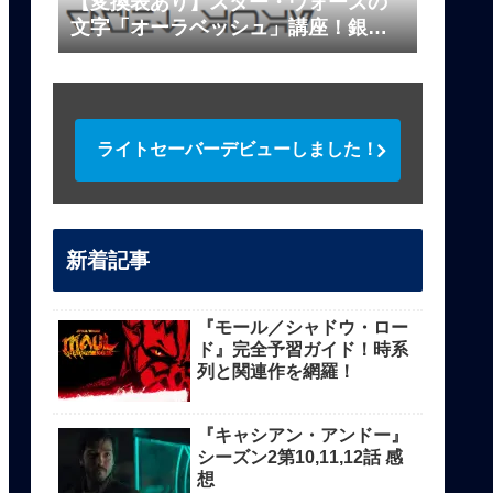
【変換表あり】スター・ウォーズの
文字「オーラベッシュ」講座！銀河
標準文字を解説
ライトセーバーデビューしました！
新着記事
『モール／シャドウ・ロー
ド』完全予習ガイド！時系
列と関連作を網羅！
『キャシアン・アンドー』
シーズン2第10,11,12話 感
想