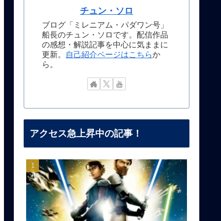
チュン・ソロ
ブログ「ミレニアム・パダワン号」
船長のチュン・ソロです。配信作品
の感想・解説記事を中心に気ままに
更新。
自己紹介ページはこちら
か
ら。
アクセス急上昇中の記事！