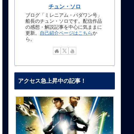
チュン・ソロ
ブログ「ミレニアム・パダワン号」
船長のチュン・ソロです。配信作品
の感想・解説記事を中心に気ままに
更新。
自己紹介ページはこちら
か
ら。
アクセス急上昇中の記事！