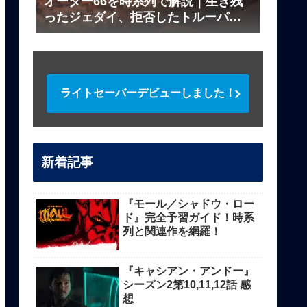
オーダー66を時系列で解説｜生き残
ったジェダイ、拒否したトルーパー
は？
ライトセーバーデビューしました！
新着記事
『モール／シャドウ・ロー
ド』完全予習ガイド！時系
列と関連作を網羅！
『キャシアン・アンドー』
シーズン2第10,11,12話 感
想