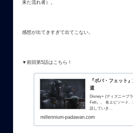
来た流れ者）。
感想が出てきすぎて出てこない。
▼前回第5話はこちら！
『ボバ・フェット』
還
Disney+ (ディズニープ
Fett』。 各エピソー
説していき...
millennium-padawan.com