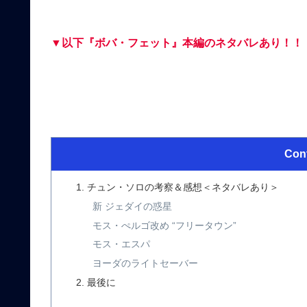
▼以下『ボバ・フェット』本編のネタバレあり！！
Con
チュン・ソロの考察＆感想＜ネタバレあり＞
新 ジェダイの惑星
モス・ぺルゴ改め “フリータウン”
モス・エスパ
ヨーダのライトセーバー
最後に