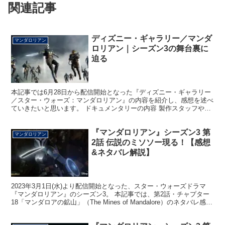
関連記事
ディズニー・ギャラリー／マンダ
マンダロリアン
ロリアン｜シーズン3の舞台裏に
迫る
本記事では6月28日から配信開始となった『ディズニー・ギャラリー
／スター・ウォーズ：マンダロリアン』の内容を紹介し、感想を述べ
ていきたいと思います。 ドキュメンタリーの内容 製作スタッフやキ
ャストがシーズン3を振り返って、いろいろ語っていく...
『マンダロリアン』シーズン3 第
マンダロリアン
2話 伝説のミソソー現る！【感想
&ネタバレ解説】
2023年3月1日(水)より配信開始となった、スター・ウォーズドラマ
『マンダロリアン』のシーズン3。 本記事では、第2話・チャプター
18「マンダロアの鉱山」（The Mines of Mandalore）のネタバレ感想
をお届けします！ ▼今...