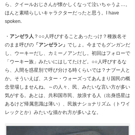
ら、クイールおじさんが懐かしくなって泣いちゃうよ…。
ほんと素晴らしいキャラクターだったと思う。I have
spoken.
・
アンゼラ人
？○○人呼びすることあったっけ？種族名そ
のまま呼びの
「アンゼラン」
でしょ。今までもグンガンだ
し、ウーキーだし、カミーノアンだし。初回はフォローで
「ウーキー族」みたいにはしてたけど。○○人呼びするな
ら、人間を惑星別で呼び分ける時くらいでは？ナブー人と
か。そういえば、スター・ウォーズってあんまり国民の概
念登場しませんね。～の人々、民、みたいな言い方が多い
気がする。あとは、共和国市民、放浪する人（出身惑星は
あるけど帰属意識は薄い）、民族ナショナリズム（トワイ
レックとか）みたいな描かれ方が多いよな。