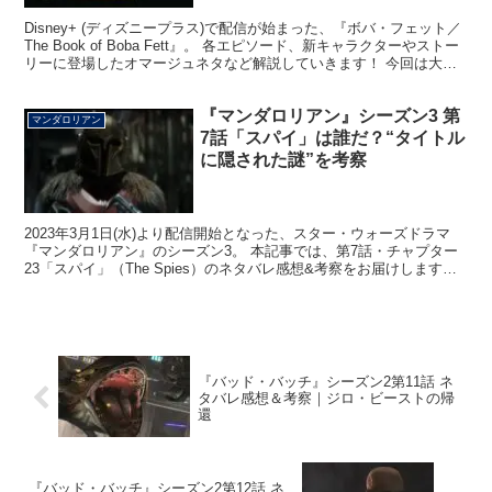
Disney+ (ディズニープラス)で配信が始まった、『ボバ・フェット／
The Book of Boba Fett』。 各エピソード、新キャラクターやストー
リーに登場したオマージュネタなど解説していきます！ 今回は大渋
滞。 ちょっとどこから...
『マンダロリアン』シーズン3 第
マンダロリアン
7話「スパイ」は誰だ？“タイトル
に隠された謎”を考察
2023年3月1日(水)より配信開始となった、スター・ウォーズドラマ
『マンダロリアン』のシーズン3。 本記事では、第7話・チャプター
23「スパイ」（The Spies）のネタバレ感想&考察をお届けします！
アツい・・・！ まずは言いたことか...
『バッド・バッチ』シーズン2第11話 ネ
タバレ感想＆考察｜ジロ・ビーストの帰
還
『バッド・バッチ』シーズン2第12話 ネ