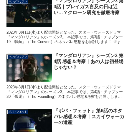
『マンダロリアン』シーズン3 第
マンダロリアン
3話｜プレイガス言及の日は近
い…？クローン研究を徹底考察
2023年3月1日(水)より配信開始となった、スター・ウォーズドラマ
『マンダロリアン』のシーズン3。 本記事では、第3話・チャプター
19「転向」（The Convert）のネタバレ感想をお届けします！ ※まさ
かのディズニープラス上では「改心...
『マンダロリアン』シーズン3 第
マンダロリアン
4話 感想＆考察｜あの人は初登場
じゃない？
2023年3月1日(水)より配信開始となった、スター・ウォーズドラマ
『マンダロリアン』のシーズン3。 本記事では、第4話・チャプター
20「孤児」（The Foundling）のネタバレ感想&考察をお届けしま
す！ あの人の帰還 まず触れるべき...
『ボバ・フェット』第6話のネタ
ボバ・フェット
バレ感想＆考察｜スカイウォーカ
ーの遺産