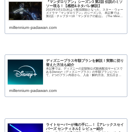
『マンダロリアン』シーズン3 第2話 伝説のミソ
ソー現る！【感想&ネタバレ解説】
2023年3月1日(水)より配信開始となった、スター・ウォー
ズドラマ『マンダロリアン』のシーズン3。 本記事では、
第2話・チャプター18「マンダロアの鉱山」（The Mines
of Mandalor...
millennium-padawan.com
ディズニープラス年額プランを解説！実際に切り
替えた方法も紹介
本記事では、ディズニーの定額制公式動画配信サービスで
あるDisney+（ディズニープラス）の年額プランについ
て、2つのプラン内容から、入会・解約方法、支払日まで
徹底解説します！ また、ディズニープラス…
millennium-padawan.com
ライトセーバーが俺の手に…！【アレックスセイ
バーズ センティネル】レビュー紹介