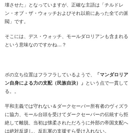
壊させた」となっていますが、正確な主語は
「チルドレ
ン・オブ・ザ・ウォッチおよびそれ以前にあった全ての派
閥」です。
そこには、デス・ウォッチ、モールダロリアンも含まれる
という意味なのですかね…？
ボの立ち位置はフラフラしているようで、
「マンダロリア
ン自身による力の支配（民族自決）」
という点で一貫して
る。。
平和主義では守れない＆ダークセーバー所有者のヴィズラ
に協力、モール台頭を受けてダークセーバーの伝統すら拒
絶して離脱、当初は懐柔されただろうに外部の帝国支配へ
は絶対反逆し、反乱軍の支援すら受け入れない。