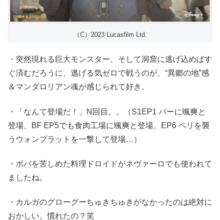
（C）2023 Lucasfilm Ltd.
・突然現れる巨大モンスター、そして洞窟に逃げ込めばす
ぐ済むだろうに、逃げる気ゼロで戦うのが、“異郷の地”感
＆マンダロリアン魂が感じられて好き。
・「なんて登場だ！」N回目。。（S1EP1 バーに颯爽と
登場、BF EP5でも食肉工場に颯爽と登場、EP6 ペリを襲
うウォンプラットを一撃して登場…）
・ボバを苦しめた料理ドロイドがネヴァーロでも使われて
ましたね。
・カルガのグローグーちゅきちゅきがなかったのは絶対に
おかしい。慣れたの？笑