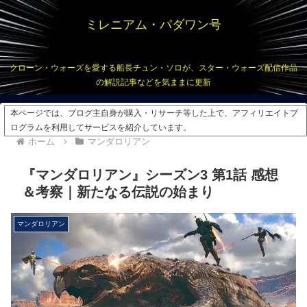
ミレニアム・パダワン号
クローン・ウォーズを愛する船長チュン・ソロが、スター・ウォーズ配信作品
の解説記事などを気ままに更新
本ページでは、ブログ主自身が購入・リサーチ等した上で、アフィリエイトプ
ログラムを利用してサービスを紹介しています。
ホーム
マンダロリアン
『マンダロリアン』シーズン3 第1話 感想
＆考察｜新たなる伝説の始まり
マンダロリアン