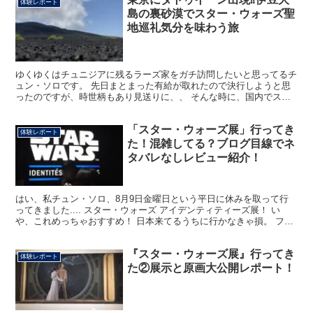
体験レポート
島の裏砂漠でスター・ウォーズ聖
地巡礼気分を味わう旅
ゆくゆくはチュニジアに残るラーズ家をガチ訪問したいと思ってるチ
ュン・ソロです。 先日まとまった有給が取れたので決行しようと思
ったのですが、時世柄もあり見送りに、、 そんな時に、国内でスタ
ー・ウォーズ気分を味わえる場所を発見したのです！！ と...
「スター・ウォーズ展」行ってき
体験レポート
た！混雑してる？ブログ目線でネ
タバレなしレビュー紹介！
はい、私チュン・ソロ、8月9日金曜日という平日に休みを取って行
ってきました.... スター・ウォーズ アイデンティティーズ展！ い
や、これめっちゃおすすめ！ 日本来てるうちに行かなきゃ損。 ファ
ルコンでも、TIEファイターでもいいから早く乗...
『スター・ウォーズ展』行ってき
体験レポート
た②展示と原画大公開レポート！