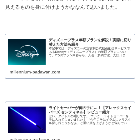
見えるものを身に付けようかななんて思いました。
ディズニープラス年額プランを解説！実際に切り
替えた方法も紹介
本記事では、ディズニーの定額制公式動画配信サービスで
あるDisney+（ディズニープラス）の年額プランについ
て、2つのプラン内容から、入会・解約方法、支払日まで
徹底解説します！ また、ディズニープラス…
millennium-padawan.com
ライトセーバーが俺の手に…！【アレックスセイ
バーズ センティネル】レビュー紹介
はい、タイトルの通りです。 ついに… ライトセーバーを
手に入れてしまいました！ 「今年こそはイラムにクリスタ
ル探し行こうかなぁ」と重い腰を上げようかと悩んでいた
ところ、なんとライトセーバースタイルさん…
millennium-padawan.com