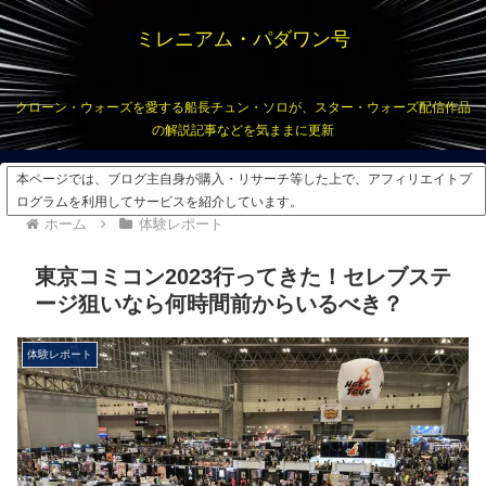
ミレニアム・パダワン号
クローン・ウォーズを愛する船長チュン・ソロが、スター・ウォーズ配信作品
の解説記事などを気ままに更新
本ページでは、ブログ主自身が購入・リサーチ等した上で、アフィリエイトプ
ログラムを利用してサービスを紹介しています。
ホーム
体験レポート
東京コミコン2023行ってきた！セレブステ
ージ狙いなら何時間前からいるべき？
体験レポート