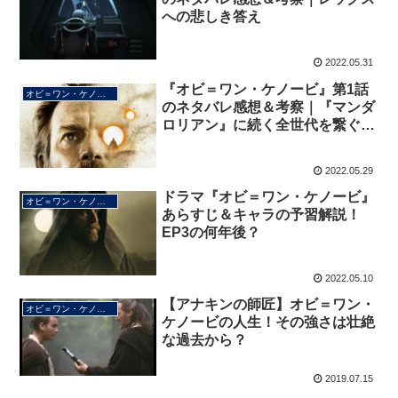
への悲しき答え
2022.05.31
『オビ＝ワン・ケノービ』第1話
オビ＝ワン・ケノービ
のネタバレ感想＆考察｜『マンダ
ロリアン』に続く全世代を繋ぐ神
作誕生
2022.05.29
ドラマ『オビ＝ワン・ケノービ』
オビ＝ワン・ケノービ
あらすじ＆キャラの予習解説！
EP3の何年後？
2022.05.10
【アナキンの師匠】オビ＝ワン・
オビ＝ワン・ケノービ
ケノービの人生！その強さは壮絶
な過去から？
2019.07.15