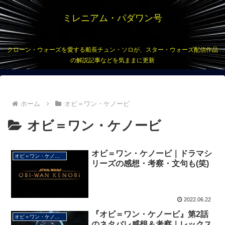
ミレニアム・パダワン号
クローン・ウォーズを愛する船長チュン・ソロが、スター・ウォーズ配信作品
の解説記事などを気ままに更新
ホーム
オビ＝ワン・ケノービ
オビ＝ワン・ケノービ
オビ＝ワン・ケノービ｜ドラマシ
オビ＝ワン・ケノービ
リーズの感想・考察・文句も(笑)
2022.06.22
『オビ＝ワン・ケノービ』第2話
オビ＝ワン・ケノービ
のネタバレ感想＆考察｜レックス