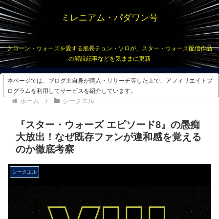
ミレニアム・パダワン号
クローン・ウォーズを愛する船長チュン・ソロが、スター・ウォーズ配信作品
の解説記事などを気ままに更新
本ページでは、ブログ主自身が購入・リサーチ等した上で、アフィリエイトプ
ログラムを利用してサービスを紹介しています。
ホーム
シークエル
『スター・ウォーズ エピソード8』の愚痴
大放出！なぜ既存ファンが違和感を覚える
のか徹底考察
シークエル