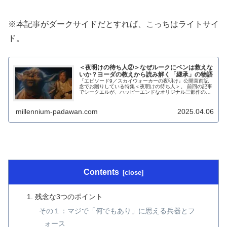
※本記事がダークサイドだとすれば、こっちはライトサイ
ド。
＜夜明けの待ち人②＞なぜルークにベンは救えな
いか？ヨーダの教えから読み解く「継承」の物語
『エピソード9／スカイウォーカーの夜明け』公開直前記
念でお贈りしている特集＜夜明けの待ち人＞。 前回の記事
でシークエルが、ハッピーエンドなオリジナル三部作の後
に続く辛い時代を描く「継承の物語」であると...
millennium-padawan.com
2025.04.06
Contents
残念な3つのポイント
その１：マジで「何でもあり」に思える兵器とフ
ォース