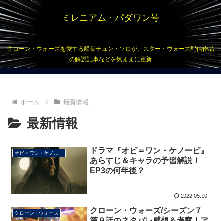
ミレニアム・パダワン号
クローン・ウォーズを愛する船長チュン・ソロが、スター・ウォーズ配信作品
の解説記事などを気ままに更新
ホーム
最新情報
最新情報
ドラマ『オビ＝ワン・ケノービ』
オビ＝ワン・ケノービ
あらすじ＆キャラの予習解説！
EP3の何年後？
2022.05.10
クローン・ウォーズ/シーズン７
クローン・ウォーズ
第９話のネタバレ感想＆考察｜ア