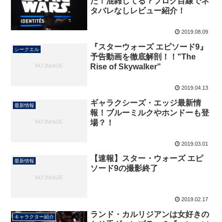
た！混雑してる？ブログ目線でネ
タバレなしレビュー紹介！
2019.08.09
『スターウォーズ エピソード9』
シークエル
予告動画を徹底解剖！！"The
Rise of Skywalker"
2019.04.13
ギャラクシーズ・エッジ最新情
最新情報
報！ブルーミルクやホンドーも登
場？！
2019.03.01
【速報】スター・ウォーズ エピ
最新情報
ソード9の撮影終了
2019.02.17
ランド・カルリジアンは女好きの
キャラクター紹介