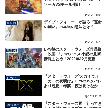
ソーカVSモール開戦・・・
2020.08.08
デイブ・フィローニが語る『運命
最新情報
の闘い』の本当の意味とは？
2020.05.23
EP9後のスター・ウォーズ作品群
最新情報
｜映画/ドラマ/アニメ/小説の最新
情報まとめ！2020年12月更新
2020.01.06
「スター・ウォーズ/スカイウォ
シークエル
ーカーの夜明け」EP9のネタバレ
あり感想・考察｜夜は明けなかっ
た…
2019.12.21
「スター・ウォーズ展」行ってき
体験レポート