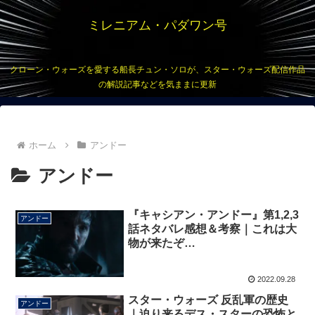
ミレニアム・パダワン号
クローン・ウォーズを愛する船長チュン・ソロが、スター・ウォーズ配信作品
の解説記事などを気ままに更新
ホーム
アンドー
アンドー
『キャシアン・アンドー』第1,2,3
アンドー
話ネタバレ感想＆考察｜これは大
物が来たぞ…
2022.09.28
スター・ウォーズ 反乱軍の歴史
アンドー
｜迫り来るデス・スターの恐怖と