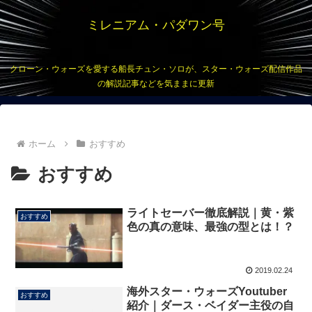
ミレニアム・パダワン号
クローン・ウォーズを愛する船長チュン・ソロが、スター・ウォーズ配信作品
の解説記事などを気ままに更新
ホーム
おすすめ
おすすめ
ライトセーバー徹底解説｜黄・紫
おすすめ
色の真の意味、最強の型とは！？
2019.02.24
海外スター・ウォーズYoutuber
おすすめ
紹介｜ダース・ベイダー主役の自