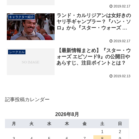
2019.02.17
ランド・カルリジアンは女好きの
キャラクター紹介
ヤリ手ギャンブラー？『ハン・ソ
ロ』から『スター・ウォーズ エ
ピソード9』まで徹底解説！
2019.02.17
【最新情報まとめ】『スター・ウ
シークエル
ォーズ エピソード9』の公開日や
あらすじ、注目ポイントとは？
2019.02.13
記事投稿カレンダー
2026年8月
月
火
水
木
金
土
日
1
2
3
4
5
6
7
8
9