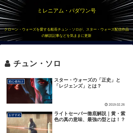
ミレニアム・パダワン号
クローン・ウォーズを愛する船長チュン・ソロが、スター・ウォーズ配信作品
の解説記事などを気ままに更新
チュン・ソロ
スター・ウォーズの「正史」と
初心者向け
「レジェンズ」とは？
2019.02.26
ライトセーバー徹底解説｜黄・紫
おすすめ
色の真の意味、最強の型とは！？