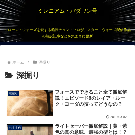
ミレニアム・パダワン号
クローン・ウォーズを愛する船長チュン・ソロが、スター・ウォーズ配信作品
の解説記事などを気ままに更新
ホーム
深掘り
深掘り
フォースでできること全て徹底解
深掘り
説！エピソード8のレイア・ルー
ク・ヨーダの技ってどうなの？
2019.03.02
ライトセーバー徹底解説｜黄・紫
おすすめ
色の真の意味、最強の型とは！？